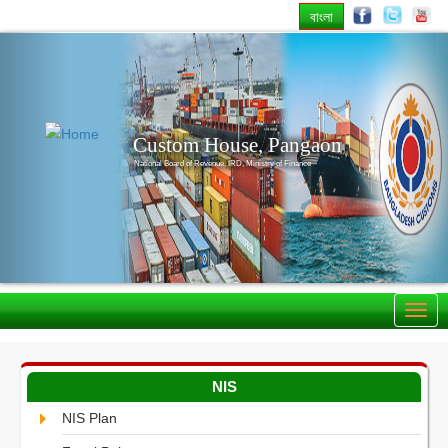
বাংলা
Previous
Nex
Custom House, Pangaon
National Board of Revenue, IRD, Ministry of Finance
NIS
NIS Plan