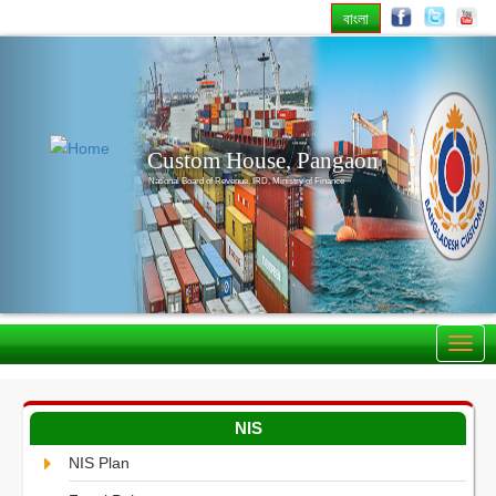
বাংলা
Previous
Nex
Custom House, Pangaon
National Board of Revenue, IRD, Ministry of Finance
NIS
NIS Plan