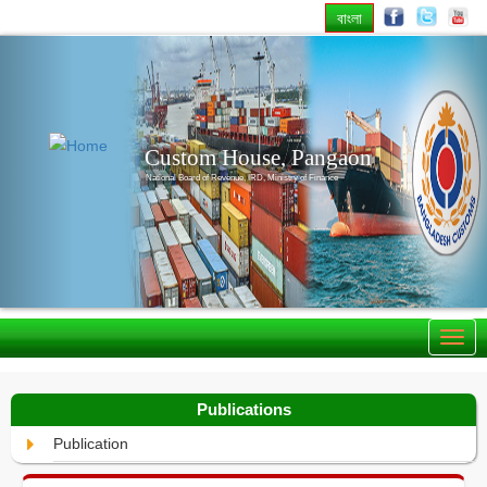
বাংলা
Previous
Nex
Custom House, Pangaon
National Board of Revenue, IRD, Ministry of Finance
Publications
Publication