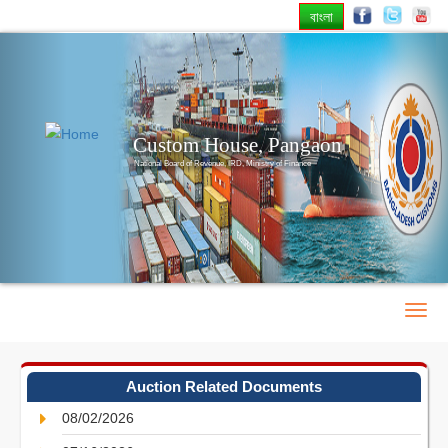
বাংলা
Previous
Nex
Custom House, Pangaon
National Board of Revenue, IRD, Ministry of Finance
Auction Related Documents
08/02/2026