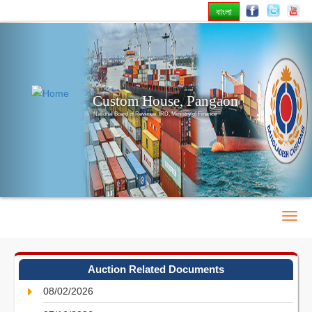
বাংলা
Previous
Nex
Custom House, Pangaon
National Board of Revenue, IRD, Ministry of Finance
Auction Related Documents
08/02/2026