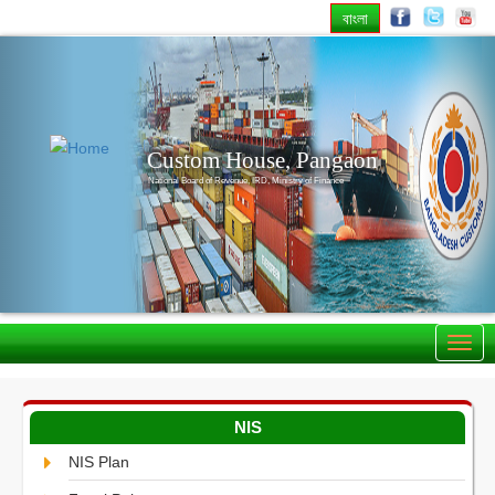
বাংলা
Previous
Nex
Custom House, Pangaon
National Board of Revenue, IRD, Ministry of Finance
NIS
NIS Plan