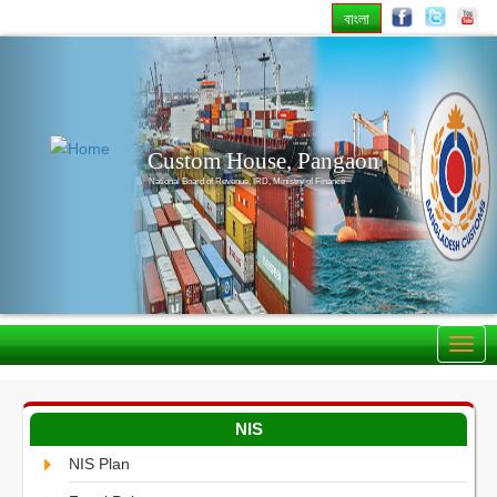
বাংলা
Previous
Nex
Custom House, Pangaon
National Board of Revenue, IRD, Ministry of Finance
NIS
NIS Plan