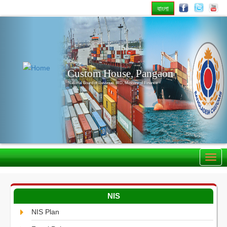
বাংলা
Previous
Nex
Custom House, Pangaon
National Board of Revenue, IRD, Ministry of Finance
NIS
NIS Plan