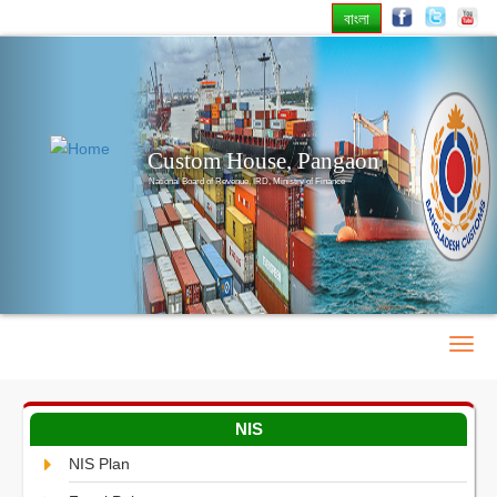
বাংলা
Previous
Nex
Custom House, Pangaon
National Board of Revenue, IRD, Ministry of Finance
NIS
NIS Plan