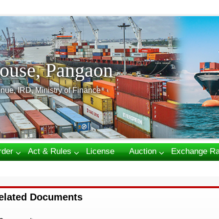
ouse, Pangaon
nue, IRD, Ministry of Finance
rder
Act & Rules
License
Auction
Exchange Ra
elated Documents