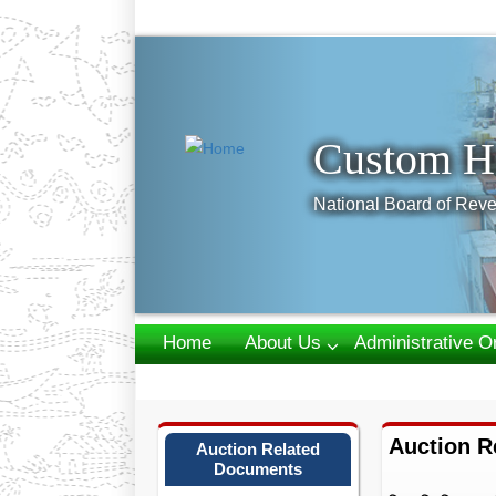
Previous
Custom H
National Board of Reve
Home
About Us
Administrative O
Webmail
Auction R
Auction Related
Documents