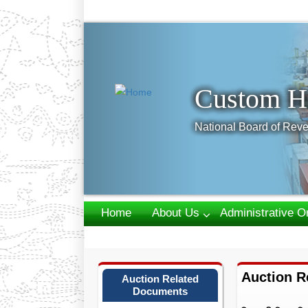
Previous
Custom H
National Board of Reve
Home
About Us
Administrative O
Webmail
Auction R
Auction Related
Documents