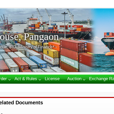
ouse, Pangaon
nue, IRD, Ministry of Finance
rder
Act & Rules
License
Auction
Exchange Ra
elated Documents