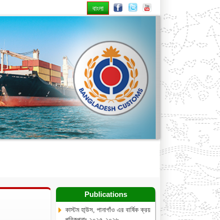
বাংলা
Next
te
RTI
Publications
Contact
Publications
কাস্টম হা্উস, পানাগাঁও এর বার্ষিক ক্রয়
পরিকল্পনাঃ ২০২৫-২০২৬