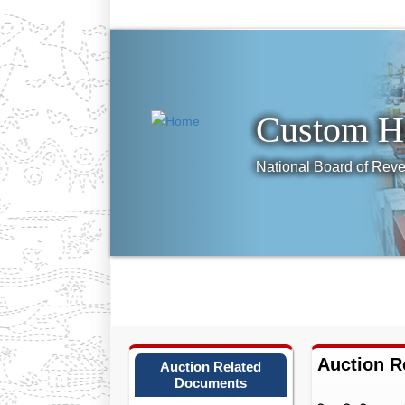
Previous
Custom H
National Board of Reve
Home
About Us
Administrative O
Webmail
Auction R
Auction Related
Documents