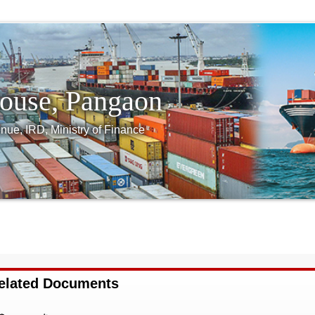
ouse, Pangaon
nue, IRD, Ministry of Finance
rder
Act & Rules
License
Auction
Exchange Ra
elated Documents