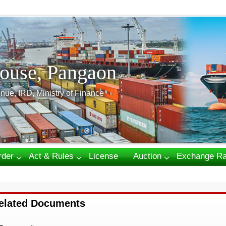
ouse, Pangaon
nue, IRD, Ministry of Finance
rder
Act & Rules
License
Auction
Exchange Ra
elated Documents