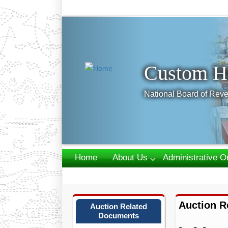
Previous
Custom H
National Board of Reve
Home
About Us
Administrative O
Webmail
Auction R
Auction Related
Documents