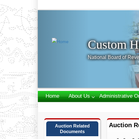
Previous
Custom H
National Board of Reve
Home
About Us
Administrative O
Webmail
Auction R
Auction Related
Documents