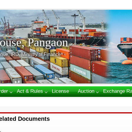
ouse, Pangaon
nue, IRD, Ministry of Finance
rder
Act & Rules
License
Auction
Exchange Ra
elated Documents