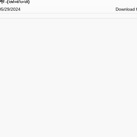
ঞপ্তি -(২৬/০৫/২০২৪)
 05/29/2024
Download f