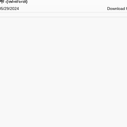
ঞপ্তি -(২৬/০৫/২০২৪)
 05/29/2024
Download f