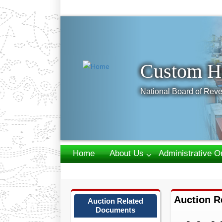
Previous
Custom H
National Board of Reve
Home
About Us
Administrative O
Webmail
Auction R
Auction Related
Documents