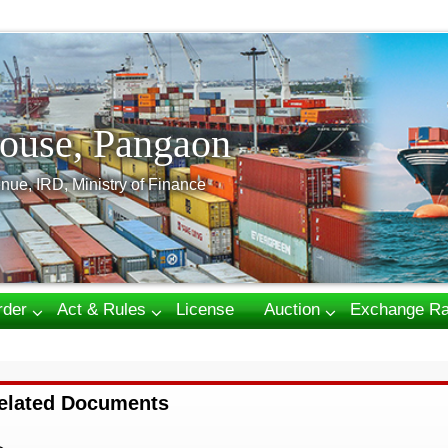
ouse, Pangaon
nue, IRD, Ministry of Finance
rder
Act & Rules
License
Auction
Exchange Ra
elated Documents