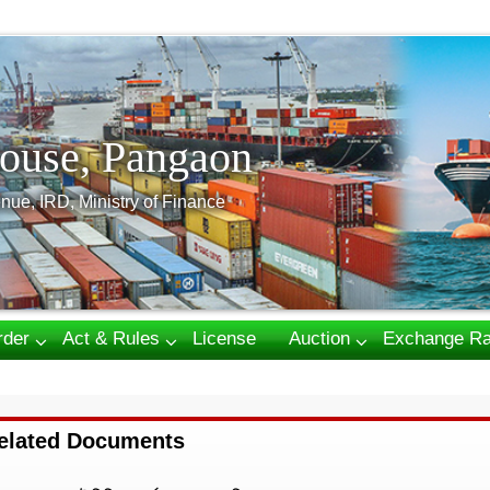
ouse, Pangaon
nue, IRD, Ministry of Finance
rder
Act & Rules
License
Auction
Exchange Ra
elated Documents