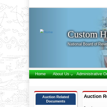
Previous
Custom H
National Board of Reve
Home
About Us
Administrative O
Webmail
Auction R
Auction Related
Documents