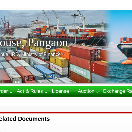
ouse, Pangaon
nue, IRD, Ministry of Finance
rder
Act & Rules
License
Auction
Exchange Ra
elated Documents