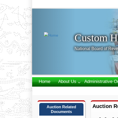
Previous
Custom H
National Board of Reve
Home
About Us
Administrative O
Webmail
Auction R
Auction Related
Documents