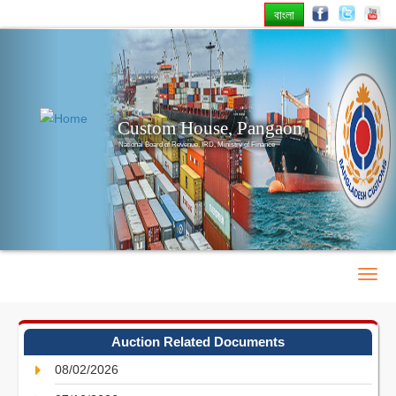
বাংলা
Previous
Nex
Custom House, Pangaon
National Board of Revenue, IRD, Ministry of Finance
Auction Related Documents
08/02/2026