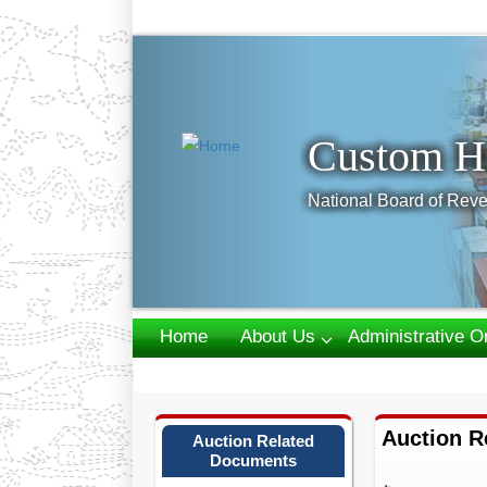
Previous
Custom H
National Board of Reve
Home
About Us
Administrative O
Webmail
Auction R
Auction Related
Documents