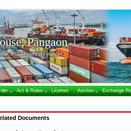
ouse, Pangaon
nue, IRD, Ministry of Finance
rder
Act & Rules
License
Auction
Exchange Ra
elated Documents