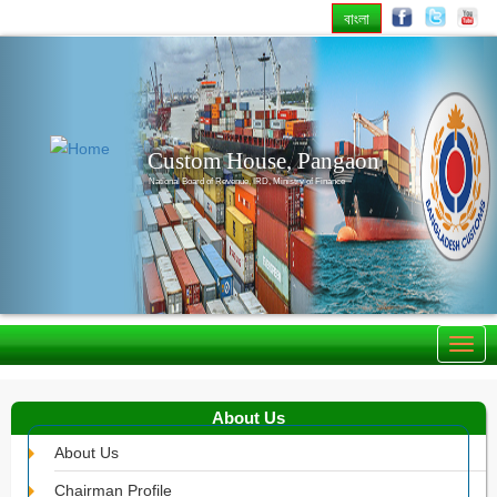
বাংলা
Previous
Nex
Custom House, Pangaon
National Board of Revenue, IRD, Ministry of Finance
About Us
About Us
Chairman Profile