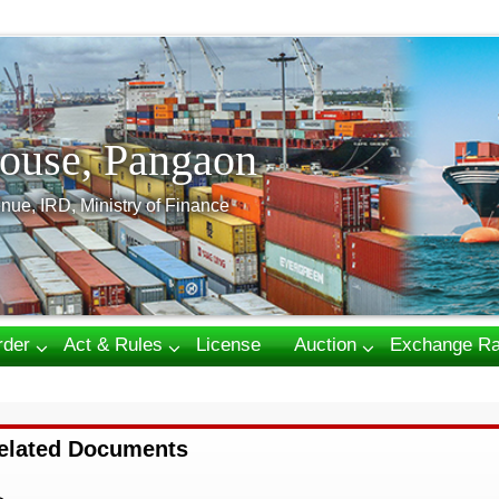
ouse, Pangaon
nue, IRD, Ministry of Finance
rder
Act & Rules
License
Auction
Exchange Ra
elated Documents