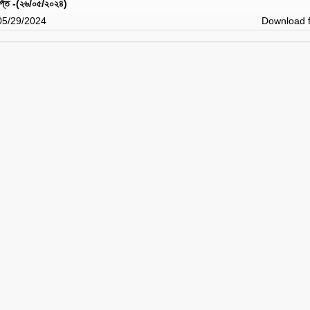
ঞপ্তি -(২৬/০৫/২০২৪)
 05/29/2024
Download f