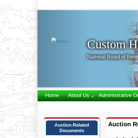
Previous
Custom H
National Board of Reve
Home
About Us
Administrative O
Webmail
Auction R
Auction Related
Documents