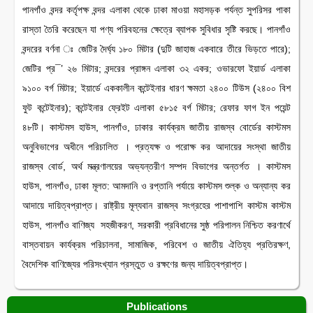
পানগাঁও বন্দর কর্তৃপক্ষ বন্দর এলাকা থেকে ঢাকা মাওয়া মহাসড়ক পর্যন্ত সুপরিসর পাকা
রাস্তা তৈরি করেছেন যা পণ্য পরিবহনের ক্ষেত্রে ব্যাপক সুবিধার সৃষ্টি করছে। পানগাঁও
বন্দরের বর্ণনা ঃ জেটির দৈর্ঘ্য ১৮০ মিটার (দুটি জাহাজ একবারে তীরে ভিড়তে পারে);
জেটির প্র¯’ ২৬ মিটার; বন্দরের প্রাঙ্গন এলাকা ৩২ একর; ওভারফো ইয়ার্ড এলাকা
৯১০০ বর্গ মিটার; ইয়ার্ডে এককালীন কন্টেইনার ধারণ ক্ষমতা ২৪০০ টিউস (২৪০০ বিশ
ফুট কন্টেইনার); কন্টেইনার ফ্রেইট এলাকা ৫৮১৫ বর্গ মিটার; রেফার ফাগ ইন পয়েন্ট
৪৮টি। কাস্টমস হাউস, পানগাঁও, ঢাকার কার্যক্রম জাতীয় রাজস্ব বোর্ডের কাস্টমস
অনুবিভাগের অধীনে পরিচালিত । প্রত্যক্ষ ও পরোক্ষ কর আদায়ের সংস্থা জাতীয়
রাজস্ব বোর্ড, অর্থ মন্ত্রণালয়ের অভ্যন্তরীণ সম্পদ বিভাগের অন্তর্গত । কাস্টমস
হাউস, পানগাঁও, ঢাকা মূলত: আমদানি ও রপ্তানি পর্যায়ে কাস্টমস শুল্ক ও অন্যান্য কর
আদায়ে দায়িত্বপ্রাপ্ত। রাষ্ট্রীয় মূল্যবান রাজস্ব সংগ্রহের পাশাপাশি কাস্টম কাস্টম
হাউস, পানগাঁও বাণিজ্য সহজীকরণ, সরকারী প্রবিধানের সুষ্ঠ পরিপালন নিশ্চিত করণার্থে
বাস্তবায়ন কার্যক্রম পরিচালনা, সামাজিক, পরিবেশ ও জাতীয় ঐতিহ্য প্রতিরক্ষণ,
বৈদেশিক বাণিজ্যের পরিসংখ্যান প্রস্তুত ও রক্ষণের জন্য দায়িত্বপ্রাপ্ত।
Publications