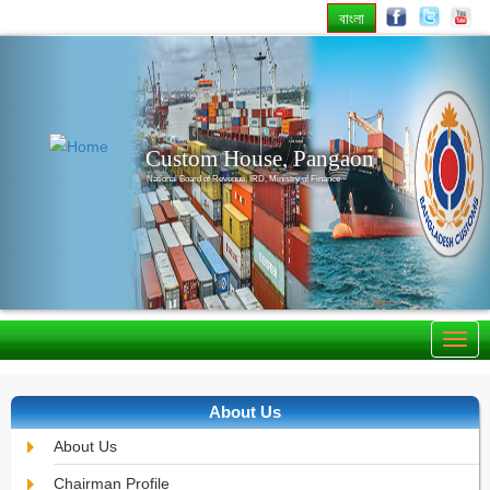
বাংলা
Previous
Nex
Custom House, Pangaon
National Board of Revenue, IRD, Ministry of Finance
About Us
About Us
Chairman Profile