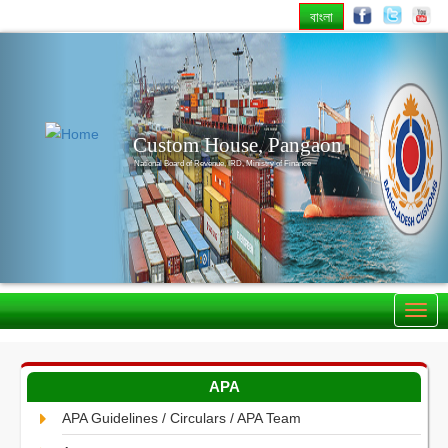
বাংলা
Previous
Nex
Custom House, Pangaon
National Board of Revenue, IRD, Ministry of Finance
APA
APA Guidelines / Circulars / APA Team